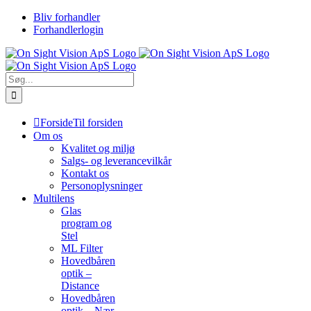
Skip
Bliv forhandler
to
Forhandlerlogin
content
Søg
efter:
Forside
Til forsiden
Om os
Kvalitet og miljø
Salgs- og leverancevilkår
Kontakt os
Personoplysninger
Multilens
Glas
program og
Stel
ML Filter
Hovedbåren
optik –
Distance
Hovedbåren
optik – Nær