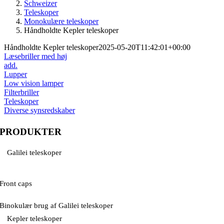
Schweizer
Teleskoper
Monokulære teleskoper
Håndholdte Kepler teleskoper
Håndholdte Kepler teleskoper
2025-05-20T11:42:01+00:00
Læsebriller med høj
add.
Lupper
Low vision lamper
Filterbriller
Teleskoper
Diverse synsredskaber
PRODUKTER
Galilei teleskoper
Front caps
Binokulær brug af Galilei teleskoper
Kepler teleskoper