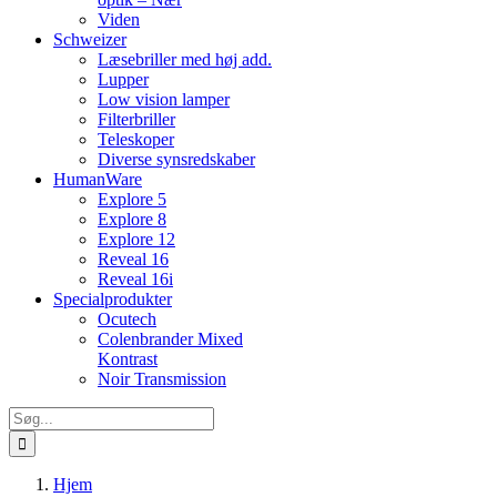
Viden
Schweizer
Læsebriller med høj add.
Lupper
Low vision lamper
Filterbriller
Teleskoper
Diverse synsredskaber
HumanWare
Explore 5
Explore 8
Explore 12
Reveal 16
Reveal 16i
Specialprodukter
Ocutech
Colenbrander Mixed
Kontrast
Noir Transmission
Søg
efter:
Hjem