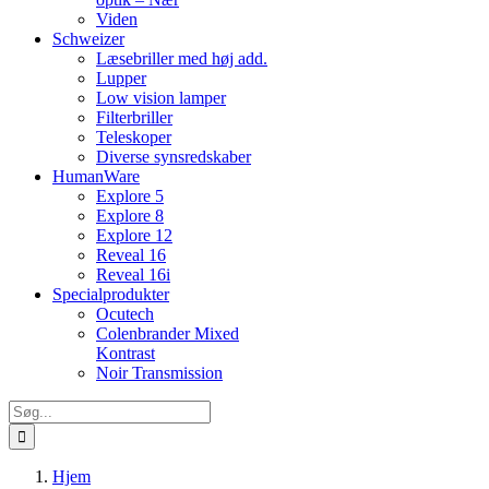
Viden
Schweizer
Læsebriller med høj add.
Lupper
Low vision lamper
Filterbriller
Teleskoper
Diverse synsredskaber
HumanWare
Explore 5
Explore 8
Explore 12
Reveal 16
Reveal 16i
Specialprodukter
Ocutech
Colenbrander Mixed
Kontrast
Noir Transmission
Søg
efter:
Hjem