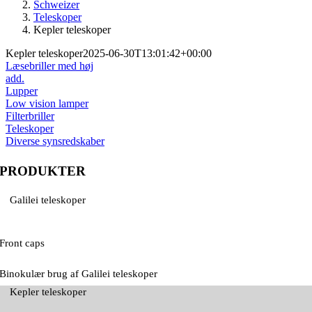
Schweizer
Teleskoper
Kepler teleskoper
Kepler teleskoper
2025-06-30T13:01:42+00:00
Læsebriller med høj
add.
Lupper
Low vision lamper
Filterbriller
Teleskoper
Diverse synsredskaber
PRODUKTER
Galilei teleskoper
Front caps
Binokulær brug af Galilei teleskoper
Kepler teleskoper