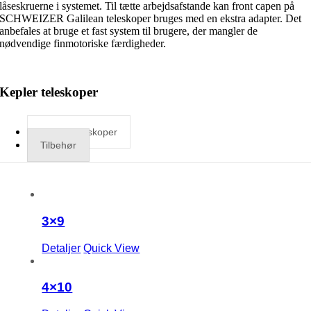
låseskruerne i systemet. Til tætte arbejdsafstande kan front capen på
SCHWEIZER Galilean teleskoper bruges med en ekstra adapter. Det
anbefales at bruge et fast system til brugere, der mangler de
nødvendige finmotoriske færdigheder.
Kepler teleskoper
Kepler teleskoper
Tilbehør
3×9
Detaljer
Quick View
4×10