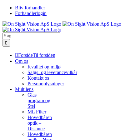
Skip
Bliv forhandler
to
Forhandlerlogin
content
Søg
efter:
Forside
Til forsiden
Om os
Kvalitet og miljø
Salgs- og leverancevilkår
Kontakt os
Personoplysninger
Multilens
Glas
program og
Stel
ML Filter
Hovedbåren
optik –
Distance
Hovedbåren
optik – Nær