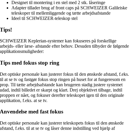
Designet til montering i en stel med 2 stk. låseringe
Adapter tillader brug af front caps på SCHWEIZER Galileiske
teleskoper til mellemliggende og tætte arbejdsafstande
Ideel til SCHWEIZER-teleskop stel
Tips!
SCHWEIZER Keplerian-systemer kan fokuseres på forskellige
arbejds- eller læse- afstande efter behov. Desuden tilbyder de følgende
applikationsmuligheder:
Tips med fokus stop ring
Det optiske personale kan justerer fokus til den ønskede afstand, f.eks.
til at se tv og fastgør fokus stop ringen på huset for at fungeresom en
prop. Til tætte arbejdsafstande kan brugeren stadig justere systemet
udad, indtil billedet er skarpt og klart. Drej objektivet tilbage, indtil
proppen er nået, og fokuser derefter teleskopet igen til den originale
applikation, f.eks. at se tv.
Anvendelse med fast fokus
Det optiske personale kan justerer teleskopets fokus til den ønskede
afstand, f.eks. til at se tv og låser denne indstilling ved hjælp af