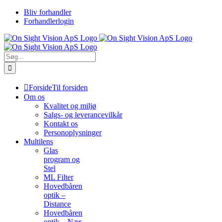
Skip
Bliv forhandler
to
Forhandlerlogin
content
Søg
efter:
Forside
Til forsiden
Om os
Kvalitet og miljø
Salgs- og leverancevilkår
Kontakt os
Personoplysninger
Multilens
Glas
program og
Stel
ML Filter
Hovedbåren
optik –
Distance
Hovedbåren
optik – Nær