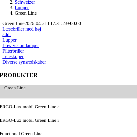
Schweizer
Lupper
Green Line
Green Line
2026-04-21T17:31:23+00:00
Læsebriller med høj
add.
Lupper
Low vision lamper
Filterbriller
Teleskoper
Diverse synsredskaber
PRODUKTER
Green Line
ERGO-Lux mobil Green Line c
ERGO-Lux mobil Green Line i
Functional Green Line