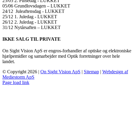
25/05 2. Pinsedag ​​- LUKKET
05/06 Grundlovsdagen – LUKKET
24/12 Juleaftensdag ​​- LUKKET
25/12 1. Juledag ​​- LUKKET
26/12 2. Juledag ​​- LUKKET
31/12 Nytårsaften – LUKKET
IKKE SALG TIL PRIVATE
On Sight Vision ApS er engros-forhandler af optiske og elektroniske
hjælpemidler og samarbejder med Optik forretninger over hele
landet.
© Copyright
2026 |
On Sight Vision ApS
|
Sitemap
|
Webdesign af
Mediestorm ApS
Page load link
Go
to
Top