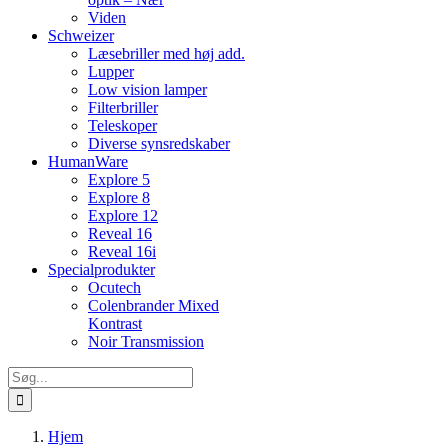
Viden
Schweizer
Læsebriller med høj add.
Lupper
Low vision lamper
Filterbriller
Teleskoper
Diverse synsredskaber
HumanWare
Explore 5
Explore 8
Explore 12
Reveal 16
Reveal 16i
Specialprodukter
Ocutech
Colenbrander Mixed
Kontrast
Noir Transmission
Søg
efter:
Hjem