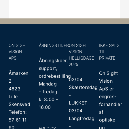
ON SIGHT
ÅBNINGSTIDER
ON SIGHT
IKKE SALG
VISION
VISION
TIL
APS
HELLIGDAGE
PRIVATE
Åbningstider,
2026
support,
Åmarken
On Sight
ordrebestilling
02/04
2
Vision
Mandag
Skærtorsdag
4623
ApS er
– fredag
​​-
Lille
engros-
kl 8.00 –
LUKKET
Skensved
forhandler
16.00
03/04
Telefon:
af
Langfredag
57 61 11
optiske
​​-
90
og
FØLG OS