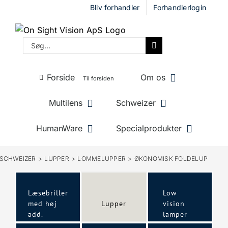
Skip
Bliv forhandler
Forhandlerlogin
to
content
Søg
efter:
Forside
Om os
Til forsiden
Multilens
Schweizer
HumanWare
Specialprodukter
SCHWEIZER
LUPPER
LOMMELUPPER
ØKONOMISK FOLDELUP
Læsebriller
Low
med høj
Lupper
vision
add.
lamper