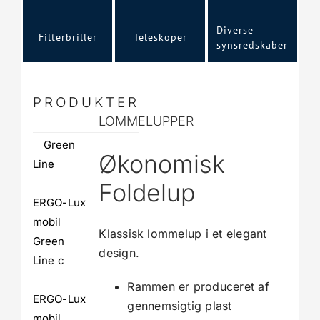
Diverse
Filterbriller
Teleskoper
synsredskaber
PRODUKTER
LOMMELUPPER
Green
Økonomisk
Line
Foldelup
ERGO-Lux
mobil
Klassisk lommelup i et elegant
Green
design.
Line c
Rammen er produceret af
ERGO-Lux
gennemsigtig plast
mobil