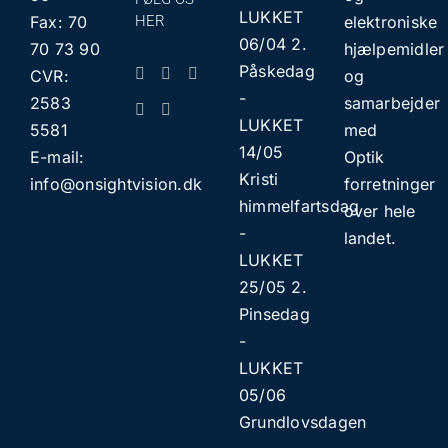
LUKKET
Fax: 70
HER
elektroniske
06/04 2.
70 73 90
hjælpemidler
Påskedag
CVR:
og
​​-
2583
samarbejder
LUKKET
5581
med
14/05
E-mail:
Optik
Kristi
info@onsightvision.dk
forretninger
himmelfartsdag
over hele
​​-
landet.
LUKKET
25/05 2.
Pinsedag
​​-
LUKKET
05/06
Grundlovsdagen