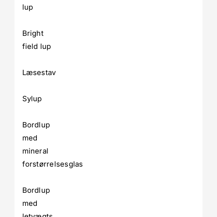
lup
Bright
field lup
Læsestav
Sylup
Bordlup
med
mineral
forstørrelsesglas
Bordlup
med
letvægts