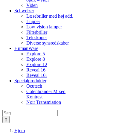
Viden
Schweizer
Læsebriller med høj add.
Lupper
Low vision lamper
Filterbriller
Teleskoper
Diverse synsredskaber
HumanWare
Explore 5
Explore 8
Explore 12
Reveal 16
Reveal 16i
Specialprodukter
Ocutech
Colenbrander Mixed
Kontrast
Noir Transmission
Søg
efter:
Hjem