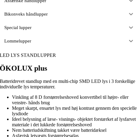
Asfæriske håndlupper
Bikonveks håndlupper
Special lupper
Lommelupper
LED LYS STANDLUPPER
ÖKOLUX plus
Batteridrevet standlup med en multi-chip SMD LED lys i 3 forskellige
individuelle lys temperaturer.
Vinkling af 8 D forstørrelseshoved konvertibel til højre- eller
venstre- hånds brug
Meget skarpt, ensartet lys med høj kontrast gennem den specielle
lysdiode
Ideel belysning af læse- visnings- objektet forstærket af lysfarvet
materiale i det lukkede forstørrelseshoved
Nem batteriudskiftning takket være batteridæksel
Asfærisk letvægts forstørrelsesglas