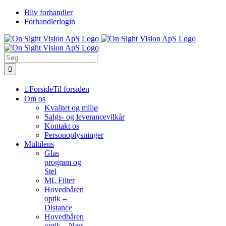
Skip
Bliv forhandler
to
Forhandlerlogin
content
Søg
efter:
Forside
Til forsiden
Om os
Kvalitet og miljø
Salgs- og leverancevilkår
Kontakt os
Personoplysninger
Multilens
Glas
program og
Stel
ML Filter
Hovedbåren
optik –
Distance
Hovedbåren
optik – Nær