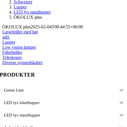
Schweizer
Lupper
LED lys standlupper
ÖKOLUX plus
ÖKOLUX plus
2025-02-04T08:44:55+00:00
Læsebriller med høj
add.
Lupper
Low vision lamper
Filterbriller
Teleskoper
Diverse synsredskaber
PRODUKTER
Green Line
LED lys håndlupper
LED lys standlupper