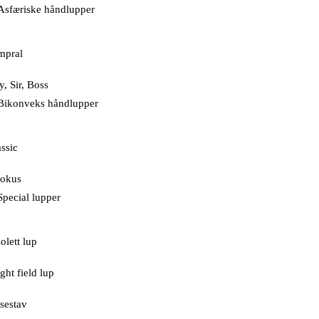
Asfæriske håndlupper
mpral
y, Sir, Boss
Bikonveks håndlupper
assic
fokus
Special lupper
olett lup
ght field lup
sestav