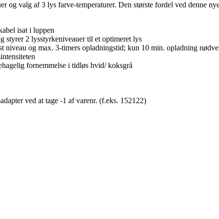
auer og valg af 3 lys farve-temperaturer. Den største fordel ved denne ny
kabel isat i luppen
g styrer 2 lysstyrkeniveauer til et optimeret lys
ost niveau og max. 3-timers opladningstid; kun 10 min. opladning nødven
intensiteten
hagelig fornemmelse i tidløs hvid/ koksgrå
apter ved at tage -1 af varenr. (f.eks. 152122)