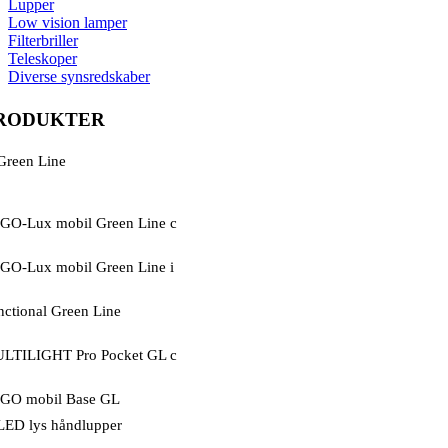
Lupper
Low vision lamper
Filterbriller
Teleskoper
Diverse synsredskaber
RODUKTER
Green Line
GO-Lux mobil Green Line c
GO-Lux mobil Green Line i
nctional Green Line
LTILIGHT Pro Pocket GL c
GO mobil Base GL
LED lys håndlupper