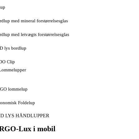
lup
rdlup med mineral forstørrelsesglas
rdlup med letvægts forstørrelsesglas
D lys bordlup
DO Clip
Lommelupper
GO lommelup
onomisk Foldelup
ED LYS HÅNDLUPPER
RGO-Lux
i mobil