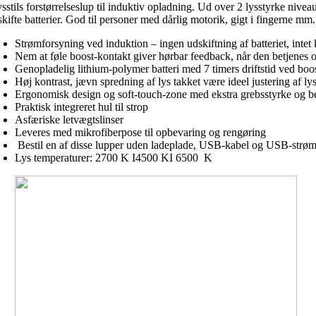
sstils forstørrelseslup til induktiv opladning. Ud over 2 lysstyrke nive
kifte batterier. God til personer med dårlig motorik, gigt i fingerne mm.
Strømforsyning ved induktion – ingen udskiftning af batteriet, intet 
Nem at føle boost-kontakt giver hørbar feedback, når den
betjenes o
Genopladelig lithium-polymer batteri med 7 timers driftstid ved bo
Høj kontrast, jævn spredning af lys takket være ideel justering af lys
Ergonomisk design og soft-touch-zone med ekstra grebsstyrke og be
Praktisk integreret hul til strop
Asfæriske letvægtslinser
Leveres med mikrofiberpose til opbevaring og rengøring
Bestil en af disse lupper uden ladeplade, USB-kabel og USB-strømad
Lys temperaturer: 2700 K I4500 KI 6500 K