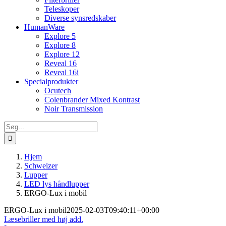
Teleskoper
Diverse synsredskaber
HumanWare
Explore 5
Explore 8
Explore 12
Reveal 16
Reveal 16i
Specialprodukter
Ocutech
Colenbrander Mixed Kontrast
Noir Transmission
Søg
efter:
Hjem
Schweizer
Lupper
LED lys håndlupper
ERGO-Lux i mobil
ERGO-Lux i mobil
2025-02-03T09:40:11+00:00
Læsebriller med høj add.