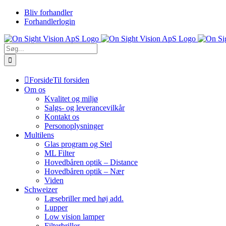
Skip
Bliv forhandler
to
Forhandlerlogin
content
Søg
efter:
Forside
Til forsiden
Om os
Kvalitet og miljø
Salgs- og leverancevilkår
Kontakt os
Personoplysninger
Multilens
Glas program og Stel
ML Filter
Hovedbåren optik – Distance
Hovedbåren optik – Nær
Viden
Schweizer
Læsebriller med høj add.
Lupper
Low vision lamper
Filterbriller