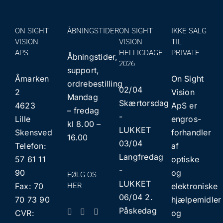
ON SIGHT
ÅBNINGSTIDER
ON SIGHT
IKKE SALG
VISION
VISION
TIL
APS
HELLIGDAGE
PRIVATE
Åbningstider,
2026
support,
Åmarken
On Sight
ordrebestilling
02/04
2
Vision
Mandag
Skærtorsdag
4623
ApS er
– fredag
​​-
Lille
engros-
kl 8.00 –
LUKKET
Skensved
forhandler
16.00
03/04
Telefon:
af
Langfredag
57 61 11
optiske
​​-
90
og
FØLG OS
LUKKET
Fax: 70
HER
elektroniske
06/04 2.
70 73 90
hjælpemidler
Påskedag
CVR:
og