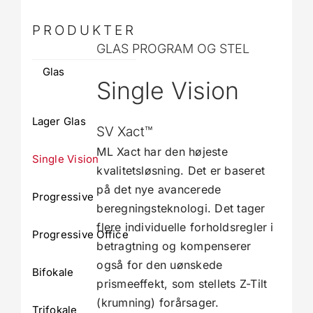
PRODUKTER
GLAS PROGRAM OG STEL
Glas
Single Vision
Lager Glas
SV Xact™
ML Xact har den højeste
Single Vision
kvalitetsløsning. Det er baseret
på det nye avancerede
Progressive
beregningsteknologi. Det tager
flere individuelle forholdsregler i
Progressive Office
betragtning og kompenserer
også for den uønskede
Bifokale
prismeeffekt, som stellets Z-Tilt
(krumning) forårsager.
Trifokale