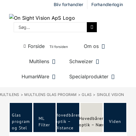
Skip
Bliv forhandler
Forhandlerlogin
to
content
Søg
efter:
Forside
Om os
Til forsiden
Multilens
Schweizer
HumanWare
Specialprodukter
MULTILENS
MULTILENS GLAS PROGRAM
GLAS
SINGLE VISION
Glas
Hovedbåren
ML
Hovedbåren
program
optik –
Viden
Filter
optik – Nær
og Stel
Distance