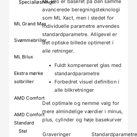
ML Pro er baseret på den samme
Specialløsninger
avancerede beregningsteknologi
som ML Xact, men i stedet for
ML Grand Max
individuelle parametre anvendes
standardparametre. Alligevel er
Svømmebriller
det optiske billede optimeret i
alle retninger.
ML Bilux
Fuldt kompenseret glas med
standardparametre
Ekstra mørke
Forbedret visuel definition i
solbriller
alle blikretninger
AMD Comfort
Det optimale og nemme valg for
mere almindelige værdier i minus,
AMD Comfort
plus, cylinder og høje basekurver
Standard
Stel
Graveringer
Standardparametr