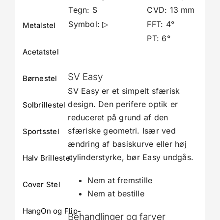
Tegn: S
CVD: 13 mm
Symbol: ▷
FFT: 4°
Metalstel
PT: 6°
Acetatstel
SV Easy
Børnestel
SV Easy er et simpelt sfærisk
design. Den perifere optik er
Solbrillestel
reduceret på grund af den
sfæriske geometri. Især ved
Sportsstel
ændring af basiskurve eller høj
cylinderstyrke, bør Easy undgås.
Halv Brillestel
Nem at fremstille
Cover Stel
Nem at bestille
HangOn og Flip-
Behandlinger og farver