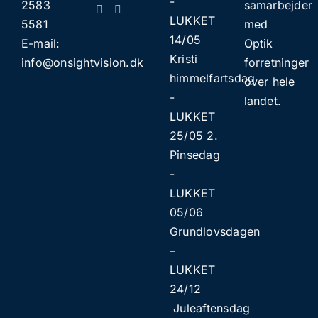
​​-
2583
samarbejder
LUKKET
5581
med
14/05
E-mail:
Optik
Kristi
info@onsightvision.dk
forretninger
himmelfartsdag
over hele
​​-
landet.
LUKKET
25/05 2.
Pinsedag
​​-
LUKKET
05/06
Grundlovsdagen
–
LUKKET
24/12
Juleaftensdag