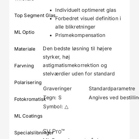
Individuelt optimeret glas
Top Segment Glas
Forbedret visuel definition i
alle blikretninger
ML Optio
Prismekompensation
Den bedste løsning til højere
Materiale
styrker, høj
astigmatismekorrektion og
Farvning
stelværdier uden for standard
Polarisering
Graveringer
Standardparametre
Tegn: S
Angives ved bestilli
Fotokromatisk
Symbol: △
ML Coatings
SV Pro™
Specialslibninger