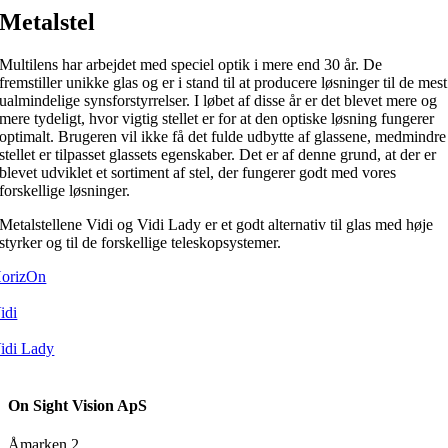
Metalstel
Multilens har arbejdet med speciel optik i mere end 30 år. De
fremstiller unikke glas og er i stand til at producere løsninger til de mest
ualmindelige synsforstyrrelser. I løbet af disse år er det blevet mere og
mere tydeligt, hvor vigtig stellet er for at den optiske løsning fungerer
optimalt. Brugeren vil ikke få det fulde udbytte af glassene, medmindre
stellet er tilpasset glassets egenskaber. Det er af denne grund, at der er
blevet udviklet et sortiment af stel, der fungerer godt med vores
forskellige løsninger.
Metalstellene Vidi og Vidi Lady er et godt alternativ til glas med høje
styrker og til de forskellige teleskopsystemer.
orizOn
idi
idi Lady
On Sight Vision ApS
Åmarken 2