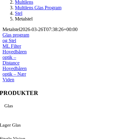
Multilens
Multilens Glas Program
Stel
Metalstel
Metalstel
2026-03-26T07:38:26+00:00
Glas program
og Stel
ML Filter
Hovedbåren
optik –
Distance
Hovedbåren
optik – Nær
Viden
PRODUKTER
Glas
Lager Glas
Single Vision