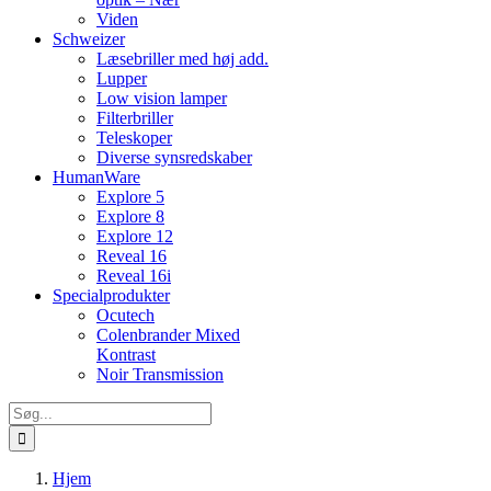
Viden
Schweizer
Læsebriller med høj add.
Lupper
Low vision lamper
Filterbriller
Teleskoper
Diverse synsredskaber
HumanWare
Explore 5
Explore 8
Explore 12
Reveal 16
Reveal 16i
Specialprodukter
Ocutech
Colenbrander Mixed
Kontrast
Noir Transmission
Søg
efter:
Hjem