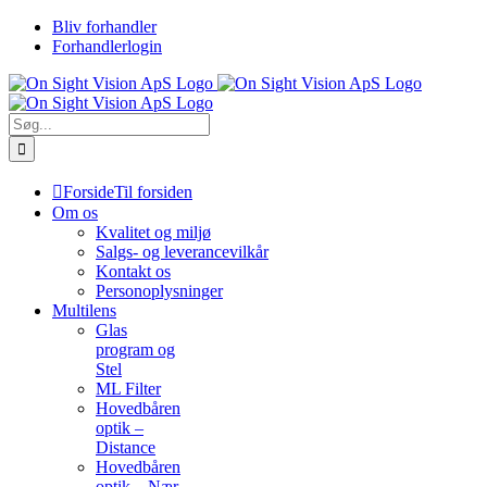
Skip
Bliv forhandler
to
Forhandlerlogin
content
Søg
efter:
Forside
Til forsiden
Om os
Kvalitet og miljø
Salgs- og leverancevilkår
Kontakt os
Personoplysninger
Multilens
Glas
program og
Stel
ML Filter
Hovedbåren
optik –
Distance
Hovedbåren
optik – Nær